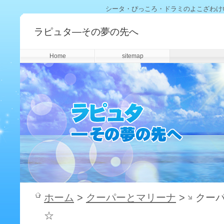
シータ・ぴっころ・ドラミのよこざわけ
ラピュタ―その夢の先へ
Home
sitemap
ホーム
>
クーパーとマリーナ
>
クー
☆