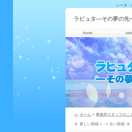
シータ・
ラピュタ―その夢の先
Home
sit
ホーム
>
事務所スタッフのこ
新しい投稿 »
« 古い投稿