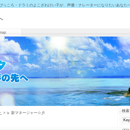
ぴっころ・ドラミのよこざわけい子が、声優・ナレーターになりたいあなた
へ
emap
検索
と
>
新マネージャー☆彡