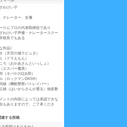
フィール
ざわけい子
、ナレーター、女優
ーりんプロの代表取締役であり
ざわけい子声優・ナレータースクー
学校長でもある
な作品》
タ（天空の城ラピュタ）
ミ（ドラえもん）
ころ（おかあさんといっしょ）
（エスパー魔美）
郎（オバケのQ太郎）
ル（ロックマンDASH）
武緒（機動警察パトレイバー）
紅緒（はいからさんが通る）他多数
メントの内容によっては承認できな
合もありますので、ご了承くださ
関連する投稿
する投稿はありません。