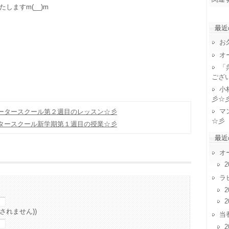
しますm(__)m
最近
お
。
オ
「
ござ
小
彡☆
マ
ータースクール第２週目のレッスン☆彡
☆彡
タースクール新学期第１週目の授業☆彡
最近
オ
2
ラ
2
2
されません))
当
2