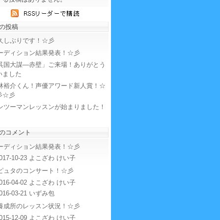
の投稿
久しぶりです！☆彡
ーディション結果発表！☆彡
呉国大謀―赤壁」ご来場！ありがとう
いました
林裕介くん！声優アワード新人賞！☆
彡☆彡
ンツーマンレッスンが始まりました！
のコメント
ーディション結果発表！☆彡
017-10-23 よこざわ けい子
ピュタのコンサート！☆彡
016-04-02 よこざわ けい子
016-03-21 いずみ包
養成所のレッスン状況！☆彡
015-12-09 よこざわ けい子