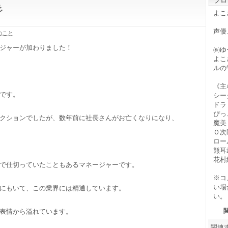
プロ
彡
よこ
声優
のこと
ジャーが加わりました！
㈱ゆ
よこ
ルの
《主
です。
シー
ドラ
ぴっ
クションでしたが、数年前に社長さんがお亡くなりになり、
魔美
Ｏ次
ロー
熊耳
花村
で仕切っていたこともあるマネージャーです。
※コ
い場
にもいて、この業界には精通しています。
い。
表情から溢れています。
関連