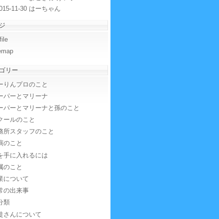
015-11-30 はーちゃん
ジ
file
temap
ゴリー
ーりんプロのこと
ーパーとマリーナ
ーパーとマリーナと孫のこと
クールのこと
務所スタッフのこと
演のこと
を手に入れるには
属のこと
業について
常の出来事
分類
徒さんについて