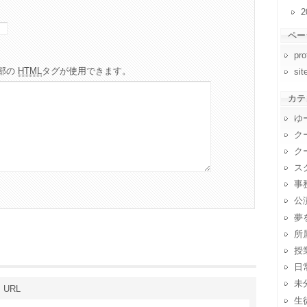
2
ペー
pro
部の
HTML
タグが使用できます。
si
カテ
ゆ
ク
ク
ス
事
公
夢
所
授
日
未
URL
生