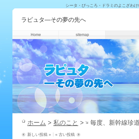
シータ・ぴっころ・ドラミのよこざわけ
ラピュタ―その夢の先へ
Home
sitemap
ホーム
>
私のこと
>
毎度、新幹線珍
新しい投稿 »
« 古い投稿